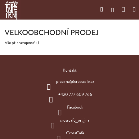
Přejít
Náku
Hledat
M
na
Přihlášení
obsah
košík
VELKOOBCHODNÍ PRODEJ
Vše připravujeme! :)
Z
á
Kontakt
p
a
prazirna
@
crosscafe.cz
t
í
+420 777 609 766
Facebook
crosscafe_original
CrossCafe