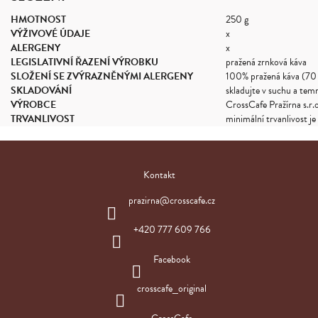
HMOTNOST
250 g
VÝŽIVOVÉ ÚDAJE
x
ALERGENY
x
LEGISLATIVNÍ ŘAZENÍ VÝROBKU
pražená zrnková káva
SLOŽENÍ SE ZVÝRAZNĚNÝMI ALERGENY
100% pražená káva (70 
SKLADOVÁNÍ
skladujte v suchu a tem
VÝROBCE
CrossCafe Pražírna s.r.
TRVANLIVOST
minimální trvanlivost j
Z
á
Kontakt
p
a
prazirna
@
crosscafe.cz
t
í
+420 777 609 766
Facebook
crosscafe_original