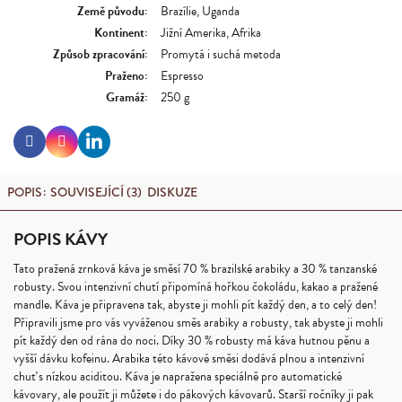
Země původu
:
Brazílie, Uganda
Kontinent
:
Jižní Amerika, Afrika
Způsob zpracování
:
Promytá i suchá metoda
Praženo
:
Espresso
Gramáž
:
250 g
Linkedin
Facebook
Instagram
POPIS
SOUVISEJÍCÍ (3)
DISKUZE
POPIS KÁVY
Tato pražená zrnková káva je směsí 70 % brazilské arabiky a 30 % tanzanské
robusty. Svou intenzivní chutí připomíná hořkou čokoládu, kakao a pražené
mandle. Káva je připravena tak, abyste ji mohli pít každý den, a to celý den!
Připravili jsme pro vás vyváženou směs arabiky a robusty, tak abyste ji mohli
pít každý den od rána do noci.
Díky 30 % robusty má káva hutnou pěnu a
vyšší dávku kofeinu. Arabika této kávové směsi dodává plnou a intenzivní
chuť s nízkou aciditou.
Káva je napražena speciálně pro automatické
kávovary, ale použít ji můžete i do pákových kávovarů. Starší ročníky ji pak