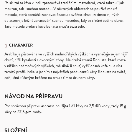
Po sklizni se káva v Indii zpracovává tradičními metodami, které zahrnují jak
mokrou, tak i suchou metodu. V některých oblastech se používá mokrá
metoda, která pomáhá zachovat čistotu a svěžest chuti, zatímco v jiných
oblastech je běžné zpracování suchou metodou, kdy se třešně suší na slunci.
Tato metoda přidává kávě bohatší chuť a těžší tělo.
CHARAKTER
Arabika je pěstována ve vyšších nadmořských výškách a vyznačuje se jemnější
chutí, nižší kyselostí a ovocnými tóny. Na druhé straně Robusta, která roste
v nižších nadmořských výškách, má silnější chuť, vyšší obsah kofeinu a více
zemitý profil. Indie je jedním z největších producentů kávy Robusta na světě,
což ji činí klíčovým hráčem na trhu s tímto druhem kávy.
N
ÁVOD NA PŘÍPRAVU
Pro správnou přípravu espressa použijte 1 díl kávy na 2,5 dílů vody, tedy 15 g
kávy na 37,5 g/ml vody.
SLOŽENÍ