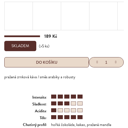
189 Kč
Měrná
cena:
SKLADEM
(>5 ks)
DO KOŠÍKU
pražená zrnková káva / směs arabiky a robusty
Intenzita
:
Sladkost
:
Acidita
:
Tělo
:
Chuťový profil
:
hořká čokoláda, kakao, pražené mandle