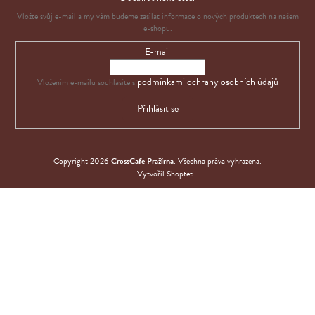
Vložte svůj e-mail a my vám budeme zasílat informace o nových produktech na našem
e-shopu.
E-mail
podmínkami ochrany osobních údajů
Vložením e-mailu souhlasíte s
Přihlásit se
Copyright 2026
CrossCafe Pražírna
. Všechna práva vyhrazena.
Vytvořil Shoptet