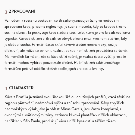
ZPRACOVÁNÍ
Vzhledem k rozsahu pěstování se Brazílie vyznačuje různými metodami
zpracování kávy, přičemž nejběžnější je suchá metoda, kdy se kávové třešně
suší na slunci. Ta poskytuje kávě sladší a těžší tělo, které je pro brazilskou kávu
typické. Kávová sklizeň v Brazílii se obvykle koná mezi květnem a zářím, kdy
je období sucha. Farmáři často sklízí kávové třešně mechanicky, což je
efektivní, ale může to ovlivnit kvalitu, pokud není sklizeň prováděna správně.
Na menších farmách, kde se káva sklízí ručně, je kvalita často vyšší, protože
farmáři mohou vybírat pouze zralé třešně. Ruční sklizeň také umožňuje
farmářům pečlivě oddělit třešně podle jejich zralosti a kvality.
CHARAKTER
Káva z Brazílie je známá svou širokou škálou chuťových profilů, které závisí na
regionu pěstování, nadmořské výšce a způsobu zpracování. Kávy z vyšších
nadmořských výšek, jako je oblast Minas Gerais, jsou často komplexní, s
ovocnými a květinovými tóny, zatímco kávové plantáže v nižších oblastech,
například v São Paulu, produkují kávu s nižší kyselostí a těžším tělem.