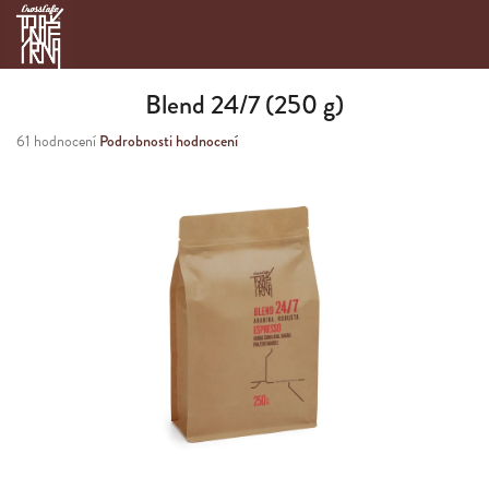
Přejít
na
obsah
Blend 24/7 (250 g)
Průměrné
61 hodnocení
Podrobnosti hodnocení
hodnocení
produktu
je
3,2
z
5
hvězdiček.