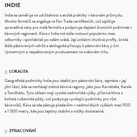
INDIE
Indie se zaměřuje na udržitelnost a etické praktiky v kávovém průmyslu.
Mnoho farmářů se angažuje ve Fair Trade certifikacích, což zajišťuje
spravedlivé ceny pro malé farmáře a podporuje zlepšení životních podmínek v
kávových regionech. Káva z Indie má stále rostoucí popularitu mezi
odborníky i spotřebiteli po celém světě. Její unikátní chuťové profily, široká
škála pěstovaných odrůd a ekologické přístupy k pěstování kávy ji činí
významným a respektovaným producentem na světovém trhu.
LOKALITA
Geografické podmínky Indie jsou ideální pro pěstování kávy, zejména v její
jižní části, kde se nacházejí známé kávové regiony, jako jsou Karnátaka, Kerala
a Tamiľnádu. Tyto oblasti mají vysoké nadmořské výšky, příznivé klima a
bohaté vulkanické půdy, což poskytuje vynikající podmínky pro růst
kávovníků. Káva se zde pěstuje především v nadmořských výškách mezi 900
a 1 500 metry, kde jsou teploty stabilní a srážky dostatečné.
ZPRACOVÁNÍ