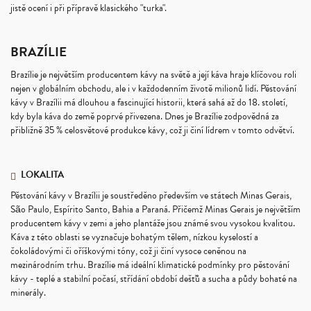
jistě ocení i při přípravě klasického "turka".
BRAZÍLIE
Brazílie je největším producentem kávy na světě a její káva hraje klíčovou roli
nejen v globálním obchodu, ale i v každodenním životě milionů lidí. Pěstování
kávy v Brazílii má dlouhou a fascinující historii, která sahá až do 18. století,
kdy byla káva do země poprvé přivezena. Dnes je Brazílie zodpovědná za
přibližně 35 % celosvětové produkce kávy, což ji činí lídrem v tomto odvětví.
LOKALITA
Pěstování kávy v Brazílii je soustředěno především ve státech Minas Gerais,
São Paulo, Espírito Santo, Bahia a Paraná. Přičemž Minas Gerais je největším
producentem kávy v zemi a jeho plantáže jsou známé svou vysokou kvalitou.
Káva z této oblasti se vyznačuje bohatým tělem, nízkou kyselostí a
čokoládovými či oříškovými tóny, což ji činí vysoce ceněnou na
mezinárodním trhu. Brazílie má ideální klimatické podmínky pro pěstování
kávy - teplé a stabilní počasí, střídání období dešťů a sucha a půdy bohaté na
minerály.