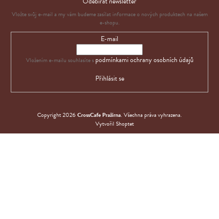
Odebírat newsletter
Vložte svůj e-mail a my vám budeme zasílat informace o nových produktech na našem
e-shopu.
E-mail
podmínkami ochrany osobních údajů
Vložením e-mailu souhlasíte s
Přihlásit se
Copyright 2026
CrossCafe Pražírna
. Všechna práva vyhrazena.
Vytvořil Shoptet