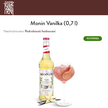
Přejít
na
obsah
Monin Vanilka (0,7 l)
Průměrné
Neohodnoceno
Podrobnosti hodnocení
hodnocení
NOVINKA
produktu
je
0,0
z
5
hvězdiček.