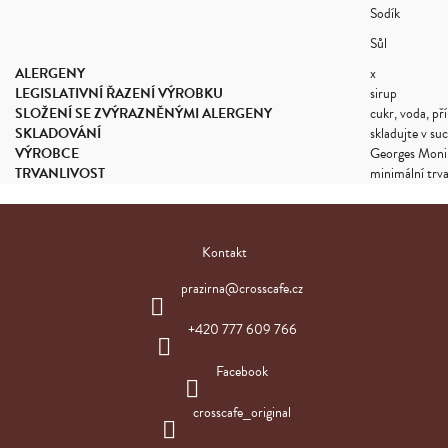
Sodík
Sůl
ALERGENY
x
LEGISLATIVNÍ ŘAZENÍ VÝROBKU
sirup
SLOŽENÍ SE ZVÝRAZNĚNÝMI ALERGENY
cukr, voda, př
SKLADOVÁNÍ
skladujte v su
VÝROBCE
Georges Monin
TRVANLIVOST
minimální trva
Z
á
Kontakt
p
a
prazirna
@
crosscafe.cz
t
í
+420 777 609 766
Facebook
crosscafe_original