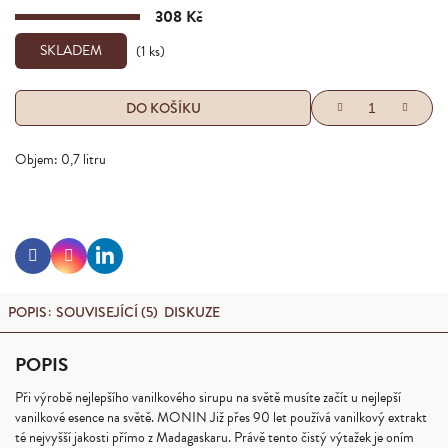
308 Kč
Měrná
cena:
SKLADEM
(1 ks)
DO KOŠÍKU
Objem: 0,7 litru
Linkedin
Facebook
Instagram
POPIS
SOUVISEJÍCÍ (5)
DISKUZE
POPIS
Při výrobě nejlepšího vanilkového sirupu na světě musíte začít u nejlepší
vanilkové esence na světě. MONIN Již přes 90 let používá vanilkový extrakt
té nejvyšší jakosti přímo z Madagaskaru. Právě tento čistý výtažek je oním