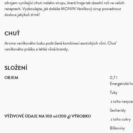
zdrojem vynikající chuti našeho sirupu, která hraje tak zásadní roli ve vašich
receptech. Vyzkoušejte, jak dokáže MONIN Vanilkový sirup pozvednout
doslova jakýkoli drink!
CHUŤ
Aroma vanilkového lusku podtržené kombinací exotických vůní. Chuť
vanilkového prášku a lehká vůně brandy.
SLOŽENÍ
OBJEM
0,7 l
Energetická h
Tuky
z toho nasyce
Sacharidy
VÝŽIVOVÉ ÚDAJE NA 100 ml (100 g) VÝROBKU
z toho cukry
Bílkoviny