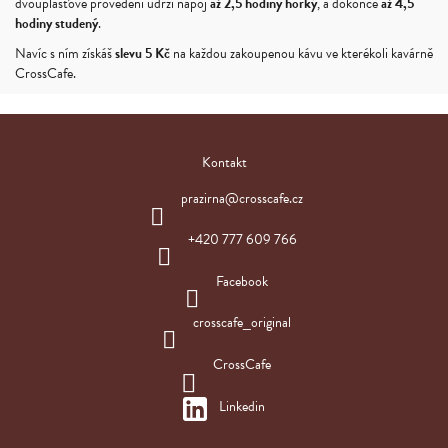
dvouplášťové provedení udrží nápoj
až 2,5 hodiny horký
, a dokonce
až 4,5
hodiny studený
.
Navíc s ním získáš
slevu 5 Kč
na každou zakoupenou kávu ve kterékoli kavárně
CrossCafe.
Z
á
Kontakt
p
a
prazirna
@
crosscafe.cz
t
í
+420 777 609 766
Facebook
crosscafe_original
CrossCafe
Linkedin