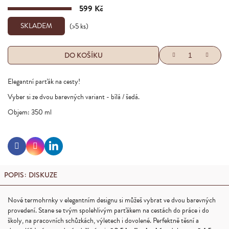
599 Kč
Měrná
cena:
SKLADEM
(>5 ks)
DO KOŠÍKU
Elegantní parťák na cesty!
Vyber si ze dvou barevných variant - bílá / šedá.
Objem: 350 ml
Linkedin
Facebook
Instagram
POPIS
DISKUZE
Nové termohrnky v elegantním designu si můžeš vybrat ve dvou barevných
provedení. Stane se tvým spolehlivým parťákem na cestách do práce i do
školy, na pracovních schůzkách, výletech i dovolené. Perfektně těsní a