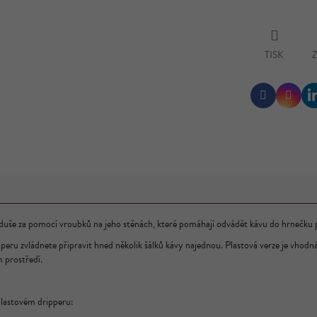
TISK
Z
Facebook
Instag
oduše za pomocí vroubků na jeho stěnách, které pomáhají odvádět kávu do hrnečku
 zvládnete připravit hned několik šálků kávy najednou. Plastová verze je vhodná jak
 prostředí.
lastovém dripperu: