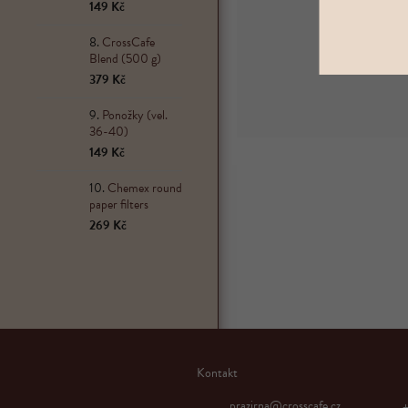
149 Kč
CrossCafe
Blend (500 g)
379 Kč
Ponožky (vel.
36-40)
149 Kč
Chemex round
paper filters
269 Kč
Z
á
Kontakt
p
a
prazirna
@
crosscafe.cz