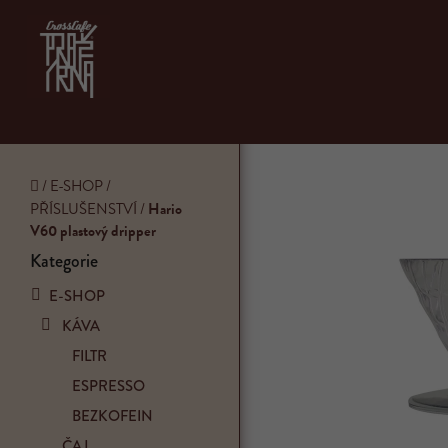
Přejít
na
obsah
Domů
/
E-SHOP
/
PŘÍSLUŠENSTVÍ
/
Hario
V60 plastový dripper
P
Kategorie
Přeskočit
o
kategorie
E-SHOP
s
t
KÁVA
r
FILTR
a
ESPRESSO
n
n
BEZKOFEIN
í
ČAJ