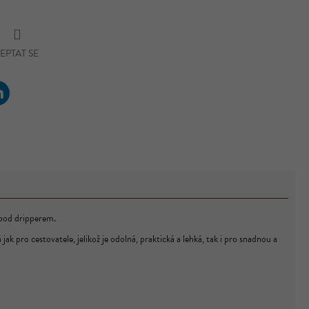
EPTAT SE
Linkedin
ram
 pod dripperem.
 pro cestovatele, jelikož je odolná, praktická a lehká, tak i pro snadnou a