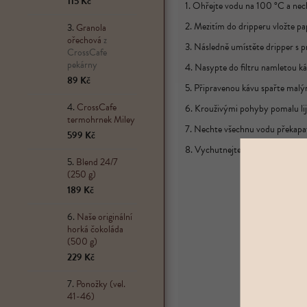
115 Kč
1. Ohřejte vodu na 100 °C a necht
2. Mezitím do dripperu vložte papí
Granola
ořechová
z
3. Následně umístěte dripper s 
CrossCafe
pekárny
4. Nasypte do filtru namletou ká
89 Kč
5. Připravenou kávu spařte malý
CrossCafe
6. Krouživými pohyby pomalu lijt
termohrnek Miley
7. Nechte všechnu vodu překapat p
599 Kč
8. Vychutnejte si svoji kávu.
Blend 24/7
(250 g)
189 Kč
Naše originální
horká čokoláda
(500 g)
229 Kč
Ponožky (vel.
41-46)