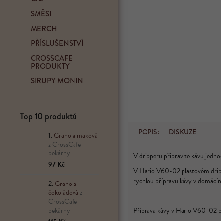
p
SMĚSI
a
n
MERCH
e
PŘÍSLUŠENSTVÍ
l
CROSSCAFE
PRODUKTY
SIRUPY MONIN
Top 10 produktů
POPIS
DISKUZE
Granola maková
z CrossCafe
pekárny
V dripperu připravíte kávu jedn
97 Kč
V Hario V60-02 plastovém dripperu
rychlou přípravu kávy v domácím
Granola
čokoládová
z
CrossCafe
pekárny
Příprava kávy v Hario V60-02 p