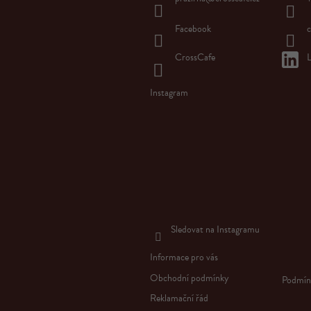
t
í
Facebook
c
CrossCafe
L
Instagram
Sledovat na Instagramu
Informace pro vás
Obchodní podmínky
Podmín
Reklamační řád