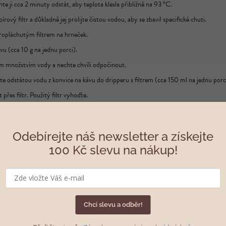
e ji cca 2 minuty odstát, aby teplota klesla přibližně na 93 °C.
rový filtr a důkladně jej prolijte čistou vodou, aby se zbavil specifické chuti.
propláchutým filtrem na hrneček.
vu (cca 10 g na jednu porci).
m množstvím vody a nechte chvíli odpočinout.
e odstátou vodu z konvice na kávu do dripperu s filtrem (cca 150 ml na jednu porc
řes filtr. Použitý filtr vyhoďte.
Odebírejte náš newsletter a získejte
100 Kč slevu na nákup!
Chci slevu a odběr!